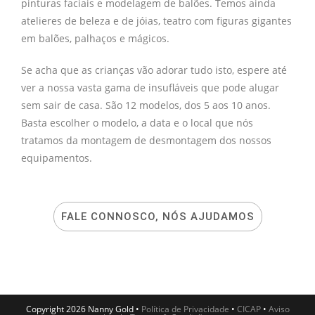
pinturas faciais e modelagem de balões. Temos ainda
atelieres de beleza e de jóias, teatro com figuras gigantes
em balões, palhaços e mágicos.
Se acha que as crianças vão adorar tudo isto, espere até
ver a nossa vasta gama de insufláveis que pode alugar
sem sair de casa. São 12 modelos, dos 5 aos 10 anos.
Basta escolher o modelo, a data e o local que nós
tratamos da montagem de desmontagem dos nossos
equipamentos.
FALE CONNOSCO, NÓS AJUDAMOS
Copyright 2026 Nanny Gold •
Política de Privacidade
•
CICAP
•
Aviso